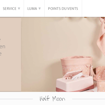
SERVICE
LUMA
POINTS DU VENTS
e
een
e
Half Moon