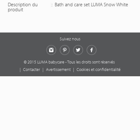
Description du
:
Bath and care set LUMA Snow White
produit
Suivez nous
Instagram
Pinterest
Twitter
Facebook
© 2015 LUMA babycare - Tous les droits sont réservés
|
Contacter
|
Avertissement
|
Cookies et confidentialité