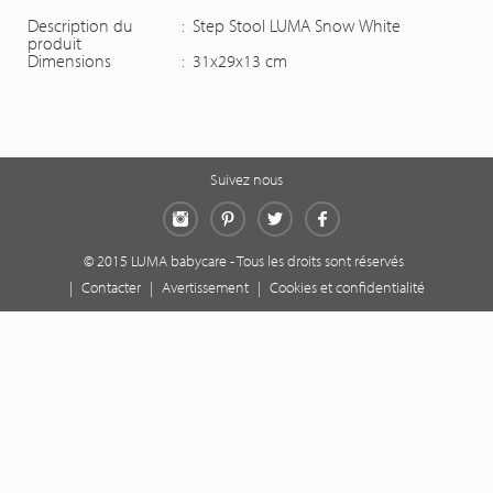
Description du
:
Step Stool LUMA Snow White
produit
Dimensions
:
31x29x13 cm
Suivez nous
Instagram
Pinterest
Twitter
Facebook
© 2015 LUMA babycare - Tous les droits sont réservés
|
Contacter
|
Avertissement
|
Cookies et confidentialité