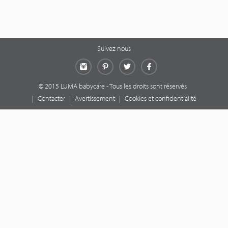
Suivez nous
Instagram
Pinterest
Twitter
Facebook
© 2015 LUMA babycare - Tous les droits sont réservés
|
Contacter
|
Avertissement
|
Cookies et confidentialité