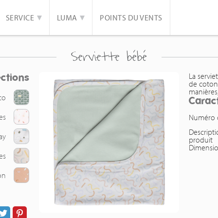
SERVICE
LUMA
POINTS DU VENTS
Serviette bébé
ections
La servi
de coton 
manières
co
Caract
es
Numéro de
Descript
ay
produit
Dimensi
es
on