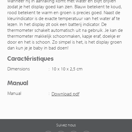
wanneer hij in aanraking komt met water en blijft drijven
zodat je het display goed kan zien. Blauw betekent te koud,
rood betekent te warm en groen is precies goed. Naast de
kleurindicator is de exacte temperatuur van het water af te
lezen. In het display zit ook een batterij indicator. De
thermometer schakelt automatisch uit na gebruik. Je kan de
thermometer makkelijk schoonmaken, kapje eraf, doekje er
door en het is schoon. Zo simpel is het, is het display groen
dan kun je je baby in bad doen!
Caractéristiques
Dimensions
:
10 x 10 x 2,5 cm
Manual
Manual
:
Download pdf
Suivez nous