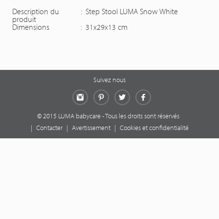
Description du
:
Step Stool LUMA Snow White
produit
Dimensions
:
31x29x13 cm
Suivez nous
Instagram
Pinterest
Twitter
Facebook
© 2015 LUMA babycare - Tous les droits sont réservés
|
Contacter
|
Avertissement
|
Cookies et confidentialité