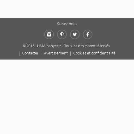
Suivez nous
Instagram
Pinterest
Twitter
Facebook
© 2015 LUMA babycare - Tous les droits sont réservés
|
Contacter
|
Avertissement
|
Cookies et confidentialité