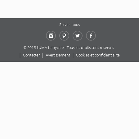
Suivez nous
Instagram
Pinterest
Twitter
Facebook
© 2015 LUMA babycare - Tous les droits sont réservés
|
Contacter
|
Avertissement
|
Cookies et confidentialité