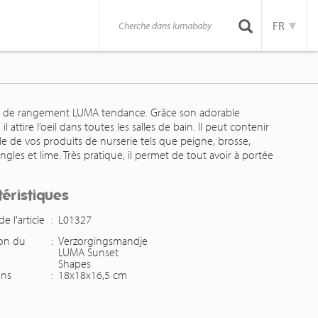
FR
r de rangement LUMA tendance. Grâce son adorable
l attire l’oeil dans toutes les salles de bain. Il peut contenir
e de vos produits de nurserie tels que peigne, brosse,
les et lime. Très pratique, il permet de tout avoir à portée
éristiques
 l'article
:
L01327
ion du
:
Verzorgingsmandje
LUMA Sunset
Shapes
ons
:
18x18x16,5 cm