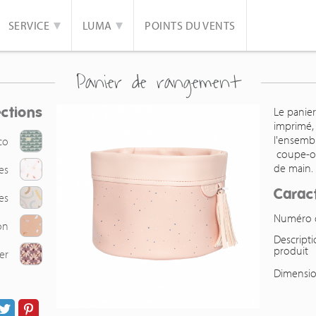
SERVICE
LUMA
POINTS DU VENTS
Panier de rangement
ections
Le panie
imprimé, i
l'ensembl
co
coupe-ong
de main.
es
Caract
es
Numéro de
on
Descript
produit
er
Dimensi