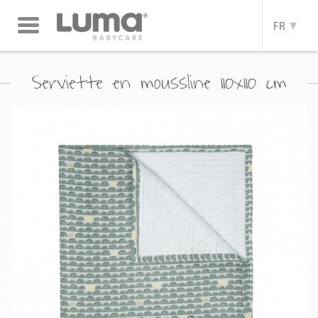
Toggle
FR
navigation
Serviette en moussline 110x110 cm