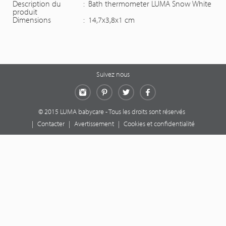
Description du
:
Bath thermometer LUMA Snow White
produit
Dimensions
:
14,7x3,8x1 cm
Suivez nous
Instagram
Pinterest
Twitter
Facebook
© 2015 LUMA babycare - Tous les droits sont réservés
|
Contacter
|
Avertissement
|
Cookies et confidentialité