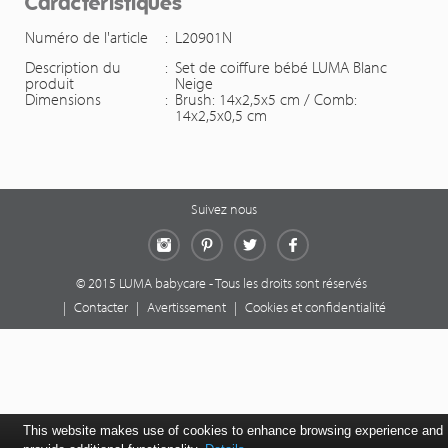
Caractéristiques
Numéro de l'article
:
L20901N
Description du
:
Set de coiffure bébé LUMA Blanc
produit
Neige
Dimensions
:
Brush: 14x2,5x5 cm / Comb:
14x2,5x0,5 cm
Suivez nous
Instagram
Pinterest
Twitter
Facebook
© 2015 LUMA babycare - Tous les droits sont réservés
|
Contacter
|
Avertissement
|
Cookies et confidentialité
This website makes use of cookies to enhance browsing experience and