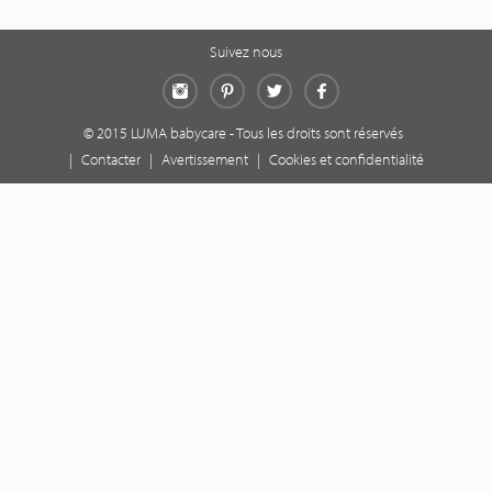
Suivez nous
Instagram
Pinterest
Twitter
Facebook
© 2015 LUMA babycare - Tous les droits sont réservés
|
Contacter
|
Avertissement
|
Cookies et confidentialité