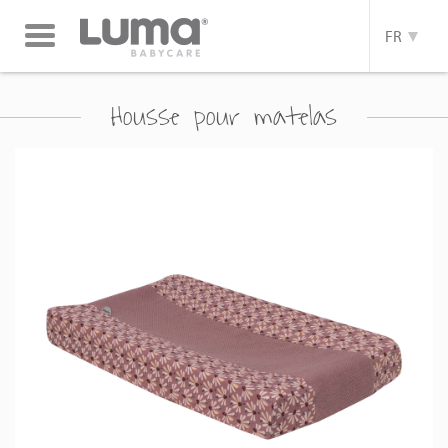
Toggle
FR
navigation
Housse pour matelas