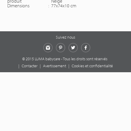
produit
Neige
Dimensions
:
77x74x10 cm
Suivez nous
Instagram
Pinterest
Twitter
Facebook
© 2015 LUMA babycare - Tous les droits sont réservés
|
Contacter
|
Avertissement
|
Cookies et confidentialité