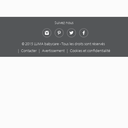
Suivez nous
Instagram
Pinterest
Twitter
Facebook
© 2015 LUMA babycare - Tous les droits sont réservés
|
Contacter
|
Avertissement
|
Cookies et confidentialité